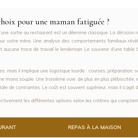
 choix pour une maman fatiguée ?
é d’une sortie au restaurant est un dilemme classique. La décisio
our votre mère
. Une analyse des comportements familiaux révèl
nt aucune trace de travail le lendemain. Le souvenir d’une table 
s, mais il implique une logistique lourde : courses, préparation, s
e moins souple. Une troisième voie, de plus en plus plébiscitée, 
ale de contraintes. Le coût est souvent supérieur, mais il s’agit d’
ectivement les différentes options selon les critères qui comptent
URANT
REPAS À LA MAISON