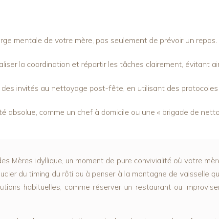
arge mentale de votre mère, pas seulement de prévoir un repas.
iser la coordination et répartir les tâches clairement, évitant ain
 des invités au nettoyage post-fête, en utilisant des protocoles
énité absolue, comme un chef à domicile ou une « brigade de nett
 Mères idyllique, un moment de pure convivialité où votre mère e
ier du timing du rôti ou à penser à la montagne de vaisselle qui l
lutions habituelles, comme réserver un restaurant ou improvise