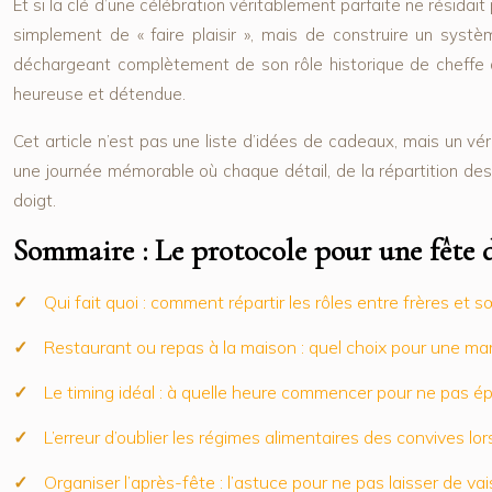
Et si la clé d’une célébration véritablement parfaite ne résidai
simplement de « faire plaisir », mais de construire un systè
déchargeant complètement de son rôle historique de cheffe d’or
heureuse et détendue.
Cet article n’est pas une liste d’idées de cadeaux, mais un vé
une journée mémorable où chaque détail, de la répartition des tâ
doigt.
Sommaire : Le protocole pour une fête 
Qui fait quoi : comment répartir les rôles entre frères et s
Restaurant ou repas à la maison : quel choix pour une m
Le timing idéal : à quelle heure commencer pour ne pas é
L’erreur d’oublier les régimes alimentaires des convives l
Organiser l’après-fête : l’astuce pour ne pas laisser de vais