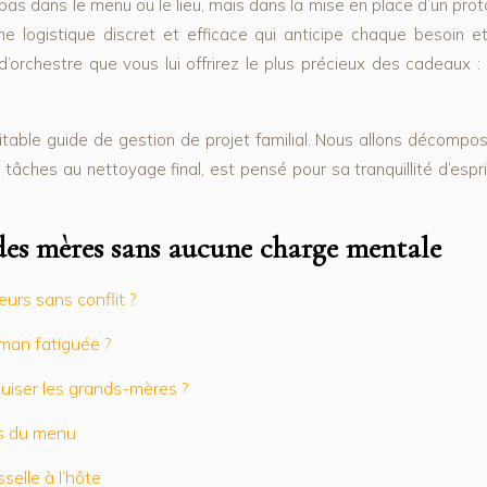
t pas dans le menu ou le lieu, mais dans la mise en place d’un pro
me logistique discret et efficace qui anticipe chaque besoin e
chestre que vous lui offrirez le plus précieux des cadeaux : la
ritable guide de gestion de projet familial. Nous allons décompo
ches au nettoyage final, est pensé pour sa tranquillité d’esprit. V
des mères sans aucune charge mentale
œurs sans conflit ?
aman fatiguée ?
puiser les grands-mères ?
ors du menu
selle à l’hôte