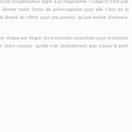
tocole d’organisation digne d’un majordome ? L’objectif n’est pas
t élimine toute forme de préoccupation pour elle. C’est en la
 liberté de n’être, pour une journée, qu’une invitée d’honneur,
ser, étape par étape, les protocoles essentiels pour orchestrer
otre mission : qu’elle n’ait, littéralement, pas à lever le petit